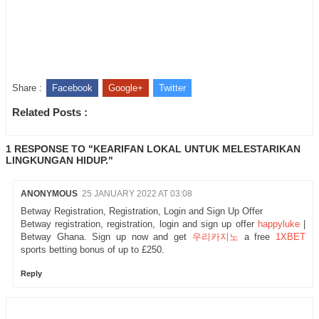
Share :
Facebook
Google+
Twitter
Related Posts :
1 RESPONSE TO "KEARIFAN LOKAL UNTUK MELESTARIKAN
LINGKUNGAN HIDUP."
ANONYMOUS
25 JANUARY 2022 AT 03:08
Betway Registration, Registration, Login and Sign Up Offer
Betway registration, registration, login and sign up offer
happyluke
|
Betway Ghana. Sign up now and get
우리카지노
a free
1XBET
sports betting bonus of up to £250.
Reply